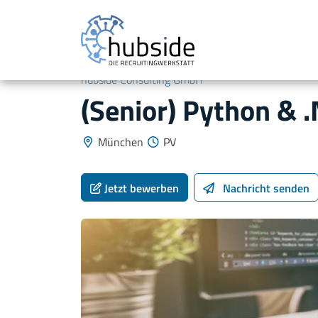
hubside Consulting GmbH
(Senior) Python & 
München
PV
Jetzt bewerben
Nachricht
senden