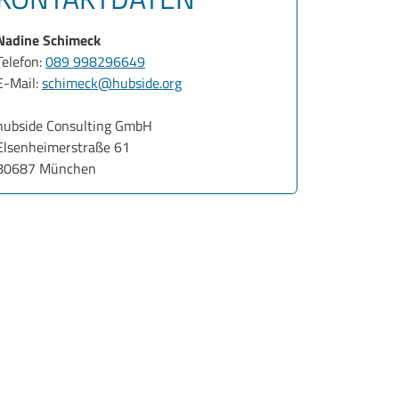
Nadine Schimeck
Telefon:
089 998296649
E-Mail:
schimeck@hubside.org
hubside Consulting GmbH
Elsenheimerstraße 61
80687 München