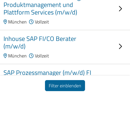
Produktmanagement und
Plattform Services (m/w/d)
München
Vollzeit
Inhouse SAP FI/CO Berater
(m/w/d)
München
Vollzeit
SAP Prozessmanager (m/w/d) FI
CO
Filter einblenden
München
PV
Impressum
Datenschutz
Informationspflichten
SAP FI/CO Consultant (m/w/d)
München
PV